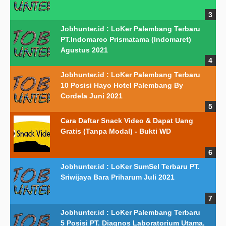
Jobhunter.id : LoKer Palembang Terbaru
PT.Indomarco Prismatama (Indomaret)
Agustus 2021
Jobhunter.id : LoKer Palembang Terbaru
10 Posisi Hayo Hotel Palembang By
Cordela Juni 2021
Cara Daftar Snack Video & Dapat Uang
Gratis (Tanpa Modal) - Bukti WD
Jobhunter.id : LoKer SumSel Terbaru PT.
Sriwijaya Bara Priharum Juli 2021
Jobhunter.id : LoKer Palembang Terbaru
5 Posisi PT. Diagnos Laboratorium Utama,