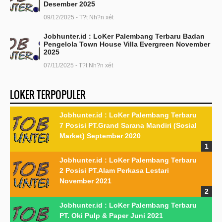
Desember 2025
09/12/2025 - T?t Nh?n xét
Jobhunter.id : LoKer Palembang Terbaru Badan
Pengelola Town House Villa Evergreen November
2025
07/11/2025 - T?t Nh?n xét
LOKER TERPOPULER
Jobhunter.id : LoKer Palembang Terbaru
7 Posisi PT.Grand Sarana Mandiri (Sosial
Market) September 2020
Jobhunter.id : LoKer Palembang Terbaru
2 Posisi PT.Alam Perkasa Lestari
November 2021
Jobhunter.id : LoKer Palembang Terbaru
PT. Oki Pulp & Paper Juni 2021