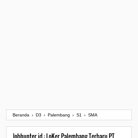
Beranda
›
D3
›
Palembang
›
S1
›
SMA
Jobhunter.id : LoKer Palembang Terbaru PT.