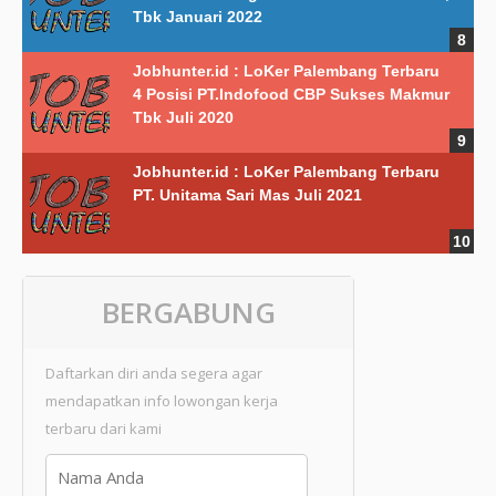
Tbk Januari 2022
Jobhunter.id : LoKer Palembang Terbaru
4 Posisi PT.Indofood CBP Sukses Makmur
Tbk Juli 2020
Jobhunter.id : LoKer Palembang Terbaru
PT. Unitama Sari Mas Juli 2021
BERGABUNG
Daftarkan diri anda segera agar
mendapatkan info lowongan kerja
terbaru dari kami