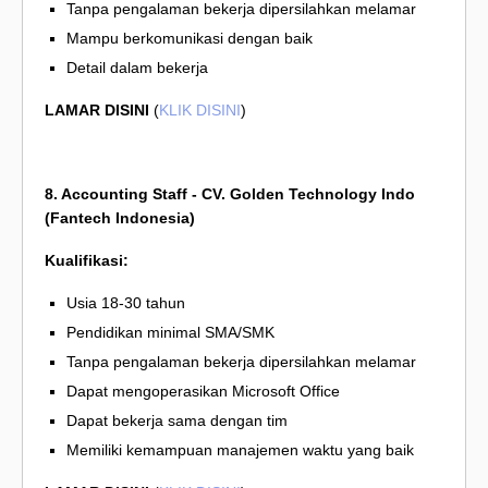
Tanpa pengalaman bekerja dipersilahkan melamar
Mampu berkomunikasi dengan baik
Detail dalam bekerja
LAMAR DISINI
(
KLIK DISINI
)
8. Accounting Staff - CV. Golden Technology Indo
(Fantech Indonesia)
Kualifikasi:
Usia 18-30 tahun
Pendidikan minimal SMA/SMK
Tanpa pengalaman bekerja dipersilahkan melamar
Dapat mengoperasikan Microsoft Office
Dapat bekerja sama dengan tim
Memiliki kemampuan manajemen waktu yang baik