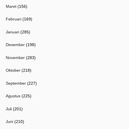
Maret
(156)
Februari
(169)
Januari
(285)
Desember
(198)
November
(283)
Oktober
(218)
September
(227)
Agustus
(225)
Juli
(201)
Juni
(210)