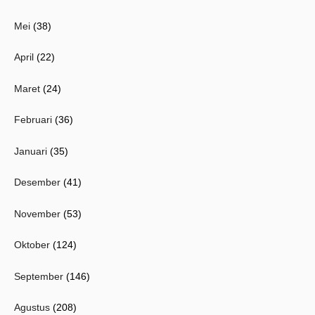
Mei
(38)
April
(22)
Maret
(24)
Februari
(36)
Januari
(35)
Desember
(41)
November
(53)
Oktober
(124)
September
(146)
Agustus
(208)