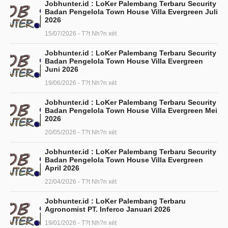
Jobhunter.id : LoKer Palembang Terbaru Security
Badan Pengelola Town House Villa Evergreen Juli
2026
15/07/2026 - T?t Nh?n xét
Jobhunter.id : LoKer Palembang Terbaru Security
Badan Pengelola Town House Villa Evergreen
Juni 2026
19/06/2026 - T?t Nh?n xét
Jobhunter.id : LoKer Palembang Terbaru Security
Badan Pengelola Town House Villa Evergreen Mei
2026
20/05/2026 - T?t Nh?n xét
Jobhunter.id : LoKer Palembang Terbaru Security
Badan Pengelola Town House Villa Evergreen
April 2026
22/04/2026 - T?t Nh?n xét
Jobhunter.id : LoKer Palembang Terbaru
Agronomist PT. Inferco Januari 2026
19/01/2026 - T?t Nh?n xét