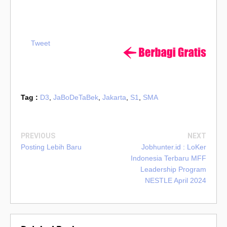
Tweet
Tag :
D3
,
JaBoDeTaBek
,
Jakarta
,
S1
,
SMA
PREVIOUS
NEXT
Posting Lebih Baru
Jobhunter.id : LoKer
Indonesia Terbaru MFF
Leadership Program
NESTLE April 2024