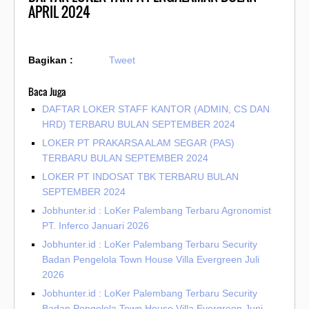
APRIL 2024
Bagikan :
Tweet
Baca Juga
DAFTAR LOKER STAFF KANTOR (ADMIN, CS DAN
HRD) TERBARU BULAN SEPTEMBER 2024
LOKER PT PRAKARSA ALAM SEGAR (PAS)
TERBARU BULAN SEPTEMBER 2024
LOKER PT INDOSAT TBK TERBARU BULAN
SEPTEMBER 2024
Jobhunter.id : LoKer Palembang Terbaru Agronomist
PT. Inferco Januari 2026
Jobhunter.id : LoKer Palembang Terbaru Security
Badan Pengelola Town House Villa Evergreen Juli
2026
Jobhunter.id : LoKer Palembang Terbaru Security
Badan Pengelola Town House Villa Evergreen Juni