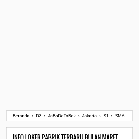
Beranda
›
D3
›
JaBoDeTaBek
›
Jakarta
›
S1
›
SMA
INFO LOKER PABRIK TERBARU BULAN MARET