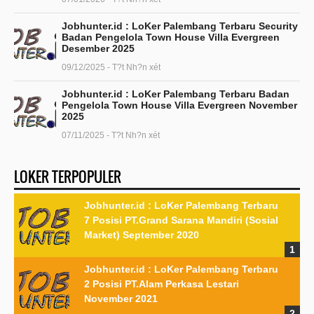
Jobhunter.id : LoKer Palembang Terbaru Security
Badan Pengelola Town House Villa Evergreen
Desember 2025
09/12/2025 - T?t Nh?n xét
Jobhunter.id : LoKer Palembang Terbaru Badan
Pengelola Town House Villa Evergreen November
2025
07/11/2025 - T?t Nh?n xét
LOKER TERPOPULER
Jobhunter.id : LoKer Palembang Terbaru
7 Posisi PT.Grand Sarana Mandiri (Sosial
Market) September 2020
Jobhunter.id : LoKer Palembang Terbaru
2 Posisi PT.Alam Perkasa Lestari
November 2021