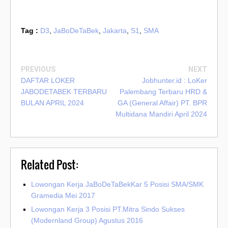
Tag :
D3
,
JaBoDeTaBek
,
Jakarta
,
S1
,
SMA
PREVIOUS
NEXT
DAFTAR LOKER
Jobhunter.id : LoKer
JABODETABEK TERBARU
Palembang Terbaru HRD &
BULAN APRIL 2024
GA (General Affair) PT. BPR
Multidana Mandiri April 2024
Related Post:
Lowongan Kerja JaBoDeTaBekKar 5 Posisi SMA/SMK
Gramedia Mei 2017
Lowongan Kerja 3 Posisi PT.Mitra Sindo Sukses
(Modernland Group) Agustus 2016