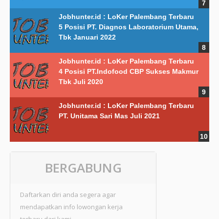
Jobhunter.id : LoKer Palembang Terbaru
5 Posisi PT. Diagnos Laboratorium Utama,
Tbk Januari 2022
Jobhunter.id : LoKer Palembang Terbaru
4 Posisi PT.Indofood CBP Sukses Makmur
Tbk Juli 2020
Jobhunter.id : LoKer Palembang Terbaru
PT. Unitama Sari Mas Juli 2021
BERGABUNG
Daftarkan diri anda segera agar
mendapatkan info lowongan kerja
terbaru dari kami