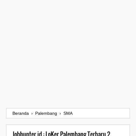
Beranda
›
Palembang
›
SMA
Jobhunter.id : LoKer Palembang Terbaru 2