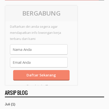
BERGABUNG
Daftarkan diri anda segera agar
mendapatkan info lowongan kerja
terbaru dari kami
Template by
Kang
ARSIP BLOG
Mousir
Juli
(1)