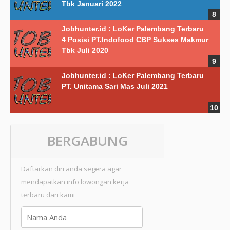
Tbk Januari 2022
Jobhunter.id : LoKer Palembang Terbaru
4 Posisi PT.Indofood CBP Sukses Makmur
Tbk Juli 2020
Jobhunter.id : LoKer Palembang Terbaru
PT. Unitama Sari Mas Juli 2021
BERGABUNG
Daftarkan diri anda segera agar
mendapatkan info lowongan kerja
terbaru dari kami