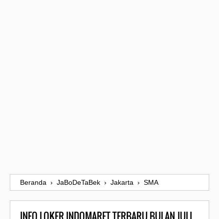
Beranda
›
JaBoDeTaBek
›
Jakarta
›
SMA
INFO LOKER INDOMARET TERBARU BULAN JULI