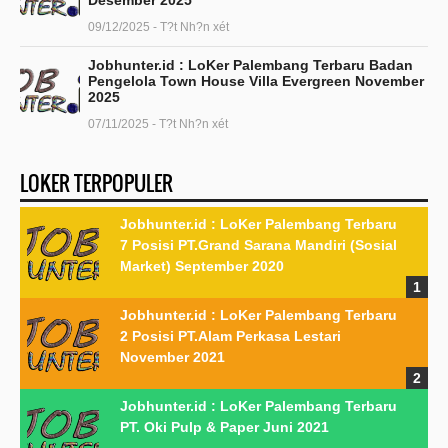
Desember 2025
09/12/2025 - T?t Nh?n xét
Jobhunter.id : LoKer Palembang Terbaru Badan
Pengelola Town House Villa Evergreen November
2025
07/11/2025 - T?t Nh?n xét
LOKER TERPOPULER
Jobhunter.id : LoKer Palembang Terbaru
7 Posisi PT.Grand Sarana Mandiri (Sosial
Market) September 2020
Jobhunter.id : LoKer Palembang Terbaru
2 Posisi PT.Alam Perkasa Lestari
November 2021
Jobhunter.id : LoKer Palembang Terbaru
PT. Oki Pulp & Paper Juni 2021