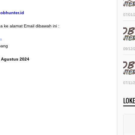
/jobhunter.id
07/01/
 ke alamat Email dibawah ini :
om
bang
09/12/
3 Agustus 2024
07/11/
LOKE