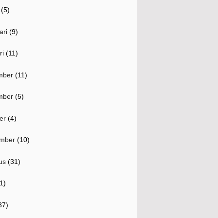
(5)
ari
(9)
ri
(11)
mber
(11)
mber
(5)
er
(4)
mber
(10)
us
(31)
1)
37)