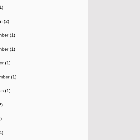
1)
ri
(2)
mber
(1)
mber
(1)
er
(1)
mber
(1)
us
(1)
2)
)
4)