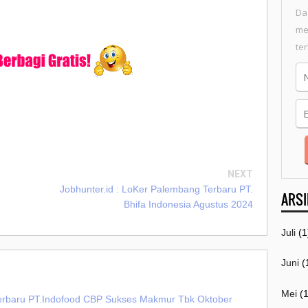
Da
me
te
NEXT
Jobhunter.id : LoKer Palembang Terbaru PT.
ARSI
Bhifa Indonesia Agustus 2024
Juli
(1
Juni
(
Mei
(1
Terbaru PT.Indofood CBP Sukses Makmur Tbk Oktober