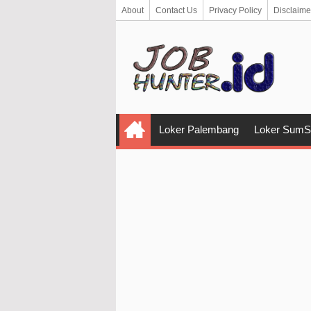
About
Contact Us
Privacy Policy
Disclaime
Loker Palembang
Loker SumS