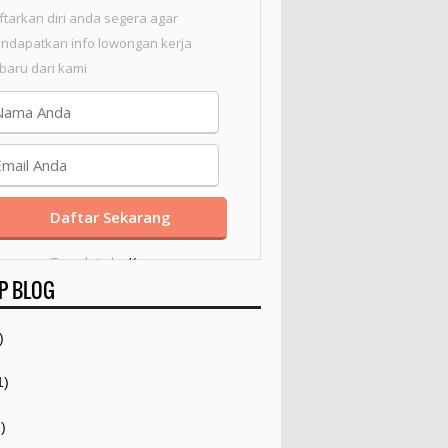
ftarkan diri anda segera agar
ndapatkan info lowongan kerja
rbaru dari kami
Template by
Kang
P BLOG
Mousir
)
1)
)