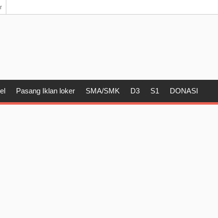
r
el
Pasang Iklan loker
SMA/SMK
D3
S1
DONASI