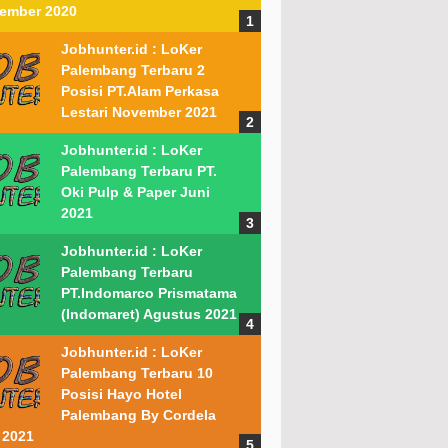
ember 2020
Jobhunter.id : LoKer
Palembang Terbaru 2
Posisi PT.Alam Perkasa
Lestari November 2021
Jobhunter.id : LoKer
Palembang Terbaru PT.
Oki Pulp & Paper Juni
2021
Jobhunter.id : LoKer
Palembang Terbaru
PT.Indomarco Prismatama
(Indomaret) Agustus 2021
Jobhunter.id : LoKer
Palembang Terbaru 10
Posisi Hayo Hotel
Palembang By Cordela
 2021