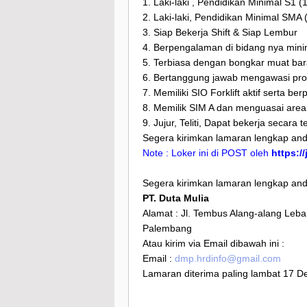
1. Laki-laki , Pendidikan Minimal S1 (1
2. Laki-laki, Pendidikan Minimal SMA 
3. Siap Bekerja Shift & Siap Lembur
4. Berpengalaman di bidang nya mini
5. Terbiasa dengan bongkar muat bar
6. Bertanggung jawab mengawasi prod
7. Memiliki SIO Forklift aktif serta b
8. Memilik SIM A dan menguasai area
9. Jujur, Teliti, Dapat bekerja secara t
Segera kirimkan lamaran lengkap and
Note : Loker ini di POST oleh
https:/
Segera kirimkan lamaran lengkap anda
PT. Duta Mulia
Alamat : Jl. Tembus Alang-alang Le
Palembang
Atau kirim via Email dibawah ini :
Email :
dmp.hrdinfo@gmail.com
Lamaran diterima paling lambat 17 