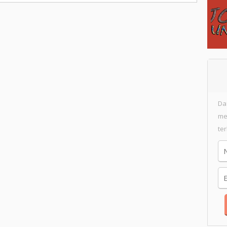
Da
me
te