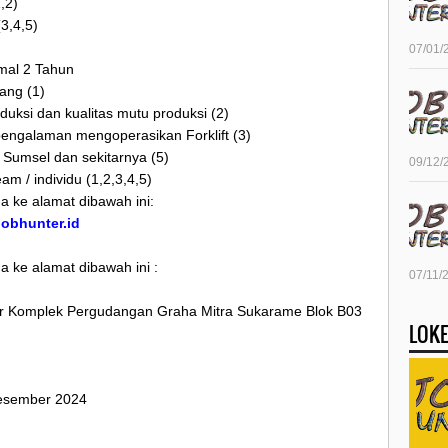
,2)
(3,4,5)
07/01/
mal 2 Tahun
ang (1)
uksi dan kualitas mutu produksi (2)
erpengalaman mengoperasikan Forklift (3)
 Sumsel dan sekitarnya (5)
09/12/
eam / individu (1,2,3,4,5)
a ke alamat dibawah ini:
/jobhunter.id
 ke alamat dibawah ini :
07/11/
bar Komplek Pergudangan Graha Mitra Sukarame Blok B03
LOKE
Desember 2024