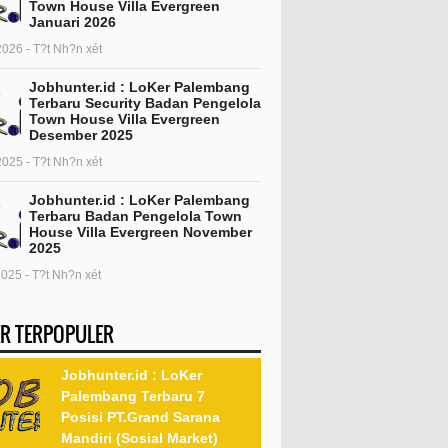
Town House Villa Evergreen
Januari 2026
2026 - T?t Nh?n xét
Jobhunter.id : LoKer Palembang
Terbaru Security Badan Pengelola
Town House Villa Evergreen
Desember 2025
2025 - T?t Nh?n xét
Jobhunter.id : LoKer Palembang
Terbaru Badan Pengelola Town
House Villa Evergreen November
2025
2025 - T?t Nh?n xét
R TERPOPULER
Jobhunter.id : LoKer
Palembang Terbaru 7
Posisi PT.Grand Sarana
Mandiri (Sosial Market)