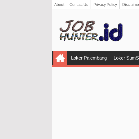
About
Contact Us
Privacy Policy
Disclaime
Loker Palembang
Loker SumS