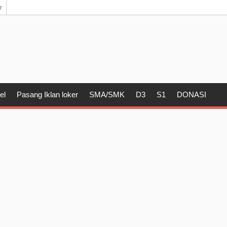
r
el
Pasang Iklan loker
SMA/SMK
D3
S1
DONASI