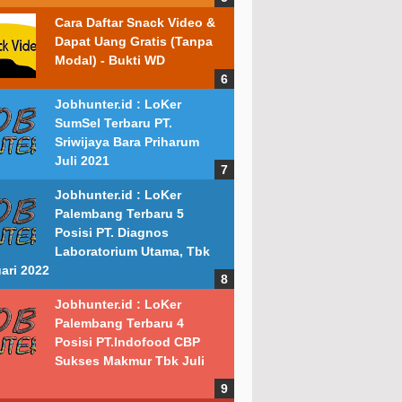
Cara Daftar Snack Video &
Dapat Uang Gratis (Tanpa
Modal) - Bukti WD
Jobhunter.id : LoKer
SumSel Terbaru PT.
Sriwijaya Bara Priharum
Juli 2021
Jobhunter.id : LoKer
Palembang Terbaru 5
Posisi PT. Diagnos
Laboratorium Utama, Tbk
ari 2022
Jobhunter.id : LoKer
Palembang Terbaru 4
Posisi PT.Indofood CBP
Sukses Makmur Tbk Juli