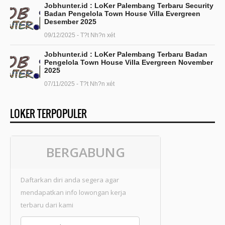
Jobhunter.id : LoKer Palembang Terbaru Security
Badan Pengelola Town House Villa Evergreen
Desember 2025
09/12/2025 - T?t Nh?n xét
Jobhunter.id : LoKer Palembang Terbaru Badan
Pengelola Town House Villa Evergreen November
2025
07/11/2025 - T?t Nh?n xét
LOKER TERPOPULER
BERGABUNG
Daftarkan diri anda segera agar
mendapatkan info lowongan kerja
terbaru dari kami