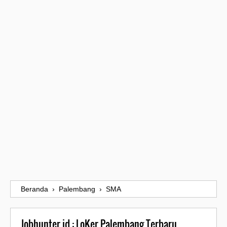
Beranda
›
Palembang
›
SMA
Jobhunter.id : LoKer Palembang Terbaru