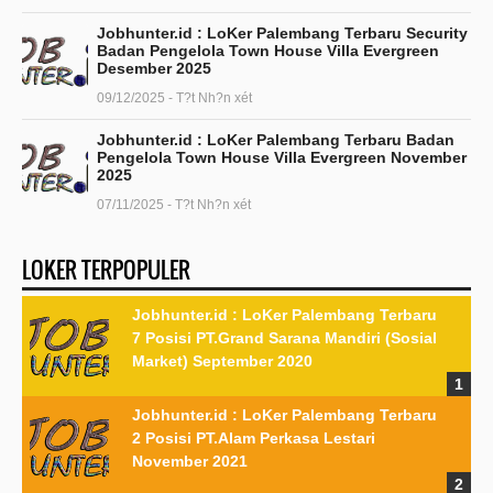
Jobhunter.id : LoKer Palembang Terbaru Security
Badan Pengelola Town House Villa Evergreen
Desember 2025
09/12/2025 - T?t Nh?n xét
Jobhunter.id : LoKer Palembang Terbaru Badan
Pengelola Town House Villa Evergreen November
2025
07/11/2025 - T?t Nh?n xét
LOKER TERPOPULER
Jobhunter.id : LoKer Palembang Terbaru
7 Posisi PT.Grand Sarana Mandiri (Sosial
Market) September 2020
Jobhunter.id : LoKer Palembang Terbaru
2 Posisi PT.Alam Perkasa Lestari
November 2021