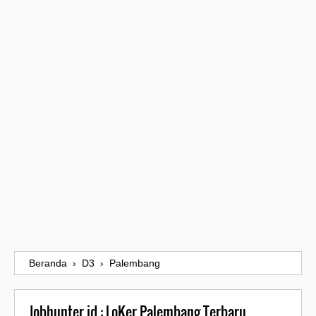
Beranda
›
D3
›
Palembang
Jobhunter.id : LoKer Palembang Terbaru