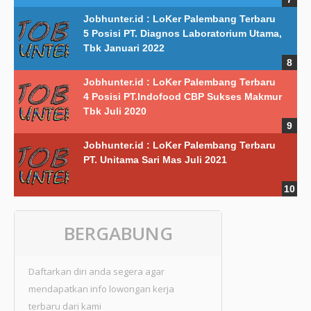
Jobhunter.id : LoKer Palembang Terbaru
5 Posisi PT. Diagnos Laboratorium Utama,
Tbk Januari 2022
Jobhunter.id : LoKer Palembang Terbaru
4 Posisi PT.Indofood CBP Sukses Makmur
Tbk Juli 2020
Jobhunter.id : LoKer Palembang Terbaru
PT. Unitama Sari Mas Juli 2021
BERGABUNG
Daftarkan diri anda segera agar
mendapatkan info lowongan kerja
terbaru dari kami