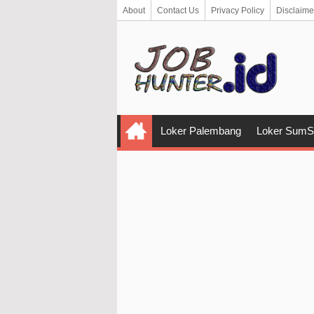
About
Contact Us
Privacy Policy
Disclaime
Loker Palembang
Loker SumS