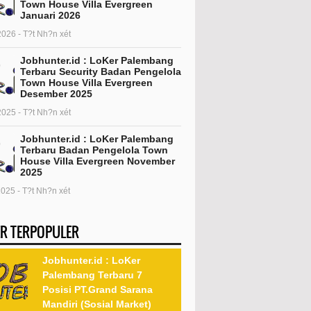
Town House Villa Evergreen
Januari 2026
2026 - T?t Nh?n xét
Jobhunter.id : LoKer Palembang
Terbaru Security Badan Pengelola
Town House Villa Evergreen
Desember 2025
2025 - T?t Nh?n xét
Jobhunter.id : LoKer Palembang
Terbaru Badan Pengelola Town
House Villa Evergreen November
2025
2025 - T?t Nh?n xét
R TERPOPULER
Jobhunter.id : LoKer
Palembang Terbaru 7
Posisi PT.Grand Sarana
Mandiri (Sosial Market)