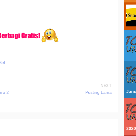
el
NEXT
Janu
aru 2
Posting Lama
2020