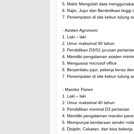
5. Mahir Mengolah data menggunakan
6. Rajin, Jujur dan Berdedikasi tingg
7. Penempatan di site kebun tulung s
- Asisten Agronomi
1. Laki – laki
2. Umur maksimal 40 tahun
3. Pendidikan D3/S1 jurusan pertania
4. Memiliki pengalaman asisten minim
5. Menguasai microsof office
6. Berperilaku jujur, pekerja keras dan t
7. Penempatan di site kebun tulung s
- Mandor Panen
1. Laki – laki
2. Umur maksimal 40 tahun
3. Pendidikan minimal D3 pertanian
4. Memiliki pengalaman mandor panen
5. Mempunyai kendaraan sendiri rod
6. Disiplin, Cekatan, dan bisa bekerj