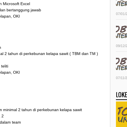
 Microsoft Excel
i dan bertanggung jawab
07/01/
elapan, OKI
09/12/
n
al 2 tahun di perkebunan kelapa sawit ( TBM dan TM )
eliti
elapan, OKI
07/11/
LOKE
 minimal 2 tahun di perkebunan kelapa sawit
a 2
a dalam team