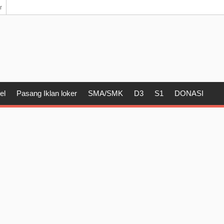
r
el
Pasang Iklan loker
SMA/SMK
D3
S1
DONASI