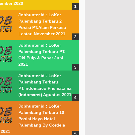
ember 2020
Jobhunter.id : LoKer
Palembang Terbaru 2
Posisi PT.Alam Perkasa
Lestari November 2021
Jobhunter.id : LoKer
Palembang Terbaru PT.
Oki Pulp & Paper Juni
2021
Jobhunter.id : LoKer
Palembang Terbaru
PT.Indomarco Prismatama
(Indomaret) Agustus 2021
Jobhunter.id : LoKer
Palembang Terbaru 10
Posisi Hayo Hotel
Palembang By Cordela
 2021