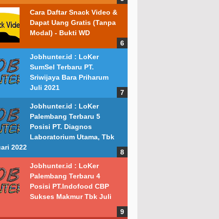
Cara Daftar Snack Video &
Dapat Uang Gratis (Tanpa
Modal) - Bukti WD
Jobhunter.id : LoKer
SumSel Terbaru PT.
Sriwijaya Bara Priharum
Juli 2021
Jobhunter.id : LoKer
Palembang Terbaru 5
Posisi PT. Diagnos
Laboratorium Utama, Tbk
ari 2022
Jobhunter.id : LoKer
Palembang Terbaru 4
Posisi PT.Indofood CBP
Sukses Makmur Tbk Juli